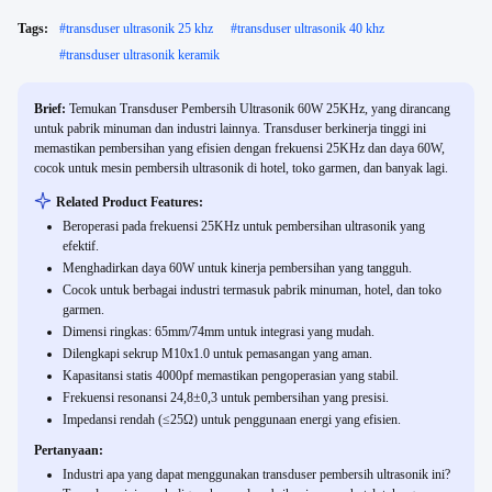
Tags:
#
transduser ultrasonik 25 khz
#
transduser ultrasonik 40 khz
#
transduser ultrasonik keramik
Brief:
Temukan Transduser Pembersih Ultrasonik 60W 25KHz, yang dirancang
untuk pabrik minuman dan industri lainnya. Transduser berkinerja tinggi ini
memastikan pembersihan yang efisien dengan frekuensi 25KHz dan daya 60W,
cocok untuk mesin pembersih ultrasonik di hotel, toko garmen, dan banyak lagi.
Related Product Features:
Beroperasi pada frekuensi 25KHz untuk pembersihan ultrasonik yang
efektif.
Menghadirkan daya 60W untuk kinerja pembersihan yang tangguh.
Cocok untuk berbagai industri termasuk pabrik minuman, hotel, dan toko
garmen.
Dimensi ringkas: 65mm/74mm untuk integrasi yang mudah.
Dilengkapi sekrup M10x1.0 untuk pemasangan yang aman.
Kapasitansi statis 4000pf memastikan pengoperasian yang stabil.
Frekuensi resonansi 24,8±0,3 untuk pembersihan yang presisi.
Impedansi rendah (≤25Ω) untuk penggunaan energi yang efisien.
Pertanyaan:
Industri apa yang dapat menggunakan transduser pembersih ultrasonik ini?