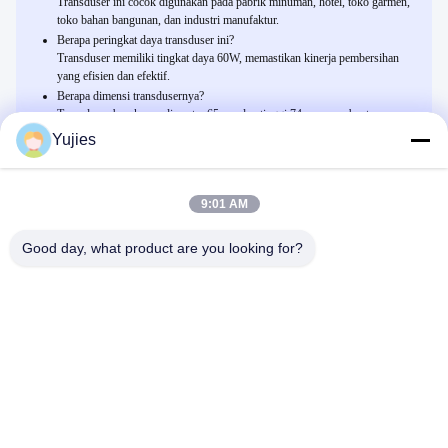
Transduser ini cocok digunakan pada pabrik minuman, hotel, toko garmen,
toko bahan bangunan, dan industri manufaktur.
Berapa peringkat daya transduser ini?
Transduser memiliki tingkat daya 60W, memastikan kinerja pembersihan
yang efisien dan efektif.
Berapa dimensi transdusernya?
Transduser berukuran diameter 65mm dan tinggi 74mm, membuatnya
ringkas dan mudah diintegrasikan ke dalam mesin pembersih.
Yujies
9:01 AM
Related Products
60W 25KHz Ultrasonic Cleaning Transduser untuk Pabrik
Good day, what product are you looking for?
Minuman
Ngobrol Sekarang
Transduser Pembersihan Ultrasonik Piezoelektrik Tahan Lama
Ngobrol Sekarang
Aluminium Ultrasonic Cleaning Transducer, Ultrasonic Piezo
Transducer 25KHz 60W