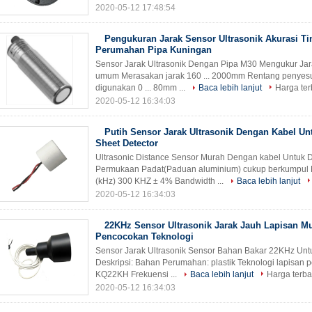
2020-05-12 17:48:54
Pengukuran Jarak Sensor Ultrasonik Akurasi T
Perumahan Pipa Kuningan
Sensor Jarak Ultrasonik Dengan Pipa M30 Mengukur Jarak
umum Merasakan jarak 160 ... 2000mm Rentang penyesua
digunakan 0 ... 80mm ...
Baca lebih lanjut
Harga ter
2020-05-12 16:34:03
Putih Sensor Jarak Ultrasonik Dengan Kabel Un
Sheet Detector
Ultrasonic Distance Sensor Murah Dengan kabel Untuk Do
Permukaan Padat(Paduan aluminium) cukup berkumpul 
(kHz) 300 KHZ ± 4% Bandwidth ...
Baca lebih lanjut
2020-05-12 16:34:03
22KHz Sensor Ultrasonik Jarak Jauh Lapisan Mul
Pencocokan Teknologi
Sensor Jarak Ultrasonik Sensor Bahan Bakar 22KHz Un
Deskripsi: Bahan Perumahan: plastik Teknologi lapisan pe
KQ22KH Frekuensi ...
Baca lebih lanjut
Harga terba
2020-05-12 16:34:03