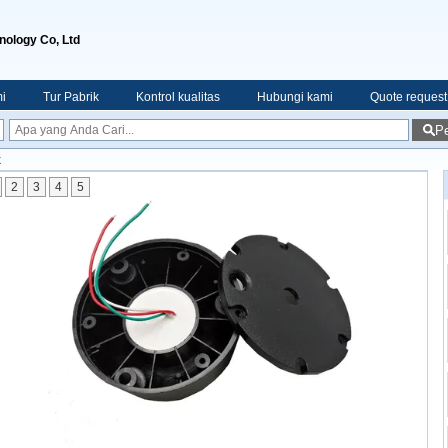
nology Co, Ltd
i
Tur Pabrik
Kontrol kualitas
Hubungi kami
Quote request
Pe
k
2
3
4
5