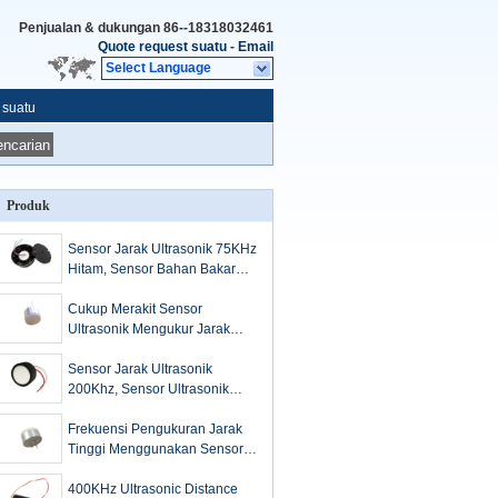
Penjualan & dukungan
86--18318032461
Quote request suatu
-
Email
Select Language
 suatu
ncarian
Produk
Sensor Jarak Ultrasonik 75KHz
Hitam, Sensor Bahan Bakar
Ultrasonik Penutup Ganda
Cukup Merakit Sensor
Ultrasonik Mengukur Jarak
Kapsul Permukaan Padat
Sensor Jarak Ultrasonik
200Khz, Sensor Ultrasonik
Tranduser Udara
Frekuensi Pengukuran Jarak
Tinggi Menggunakan Sensor
Ultrasonik Instalasi Mudah
400KHz Ultrasonic Distance