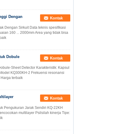
inggi Dengan
Kontak
 Dengan Sirkuit Data teknis spesifikasi
ian 160 ... 2000mm Area yang tidak bisa
baik
tuk Dobule
Kontak
bule-Sheet Detector Karakteristik: Kapsul
Model KQ300KH-2 Frekuensi resonansi
Harga terbaik
tilayer
Kontak
tuk Pengukuran Jarak Sendiri KQ-22KH
ncocokan multilayer Psilsilah kinerja Tipe:
ik