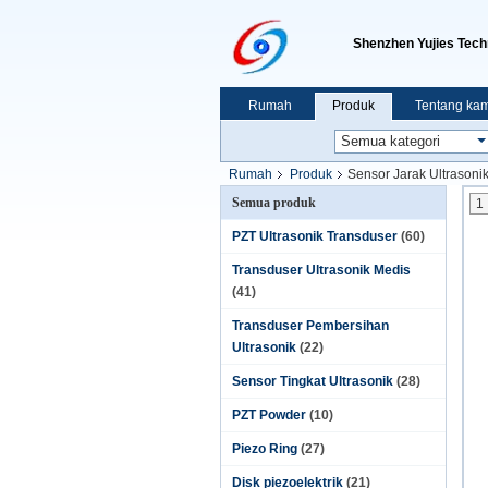
Shenzhen Yujies Tech
Rumah
Produk
Tentang kam
Rumah
Produk
Sensor Jarak Ultrasoni
Semua produk
1
PZT Ultrasonik Transduser
(60)
Transduser Ultrasonik Medis
(41)
Transduser Pembersihan
Ultrasonik
(22)
Sensor Tingkat Ultrasonik
(28)
PZT Powder
(10)
Piezo Ring
(27)
Disk piezoelektrik
(21)