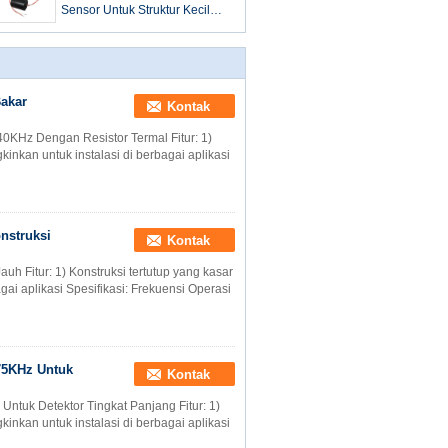
Sensor Untuk Struktur Kecil
Transduser Udara Plastik
Bakar
Kontak
40KHz Dengan Resistor Termal Fitur: 1)
kinkan untuk instalasi di berbagai aplikasi
nstruksi
Kontak
uh Fitur: 1) Konstruksi tertutup yang kasar
gai aplikasi Spesifikasi: Frekuensi Operasi
 75KHz Untuk
Kontak
ntuk Detektor Tingkat Panjang Fitur: 1)
kinkan untuk instalasi di berbagai aplikasi