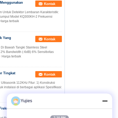
ak Menggunakan
Kontak
 Untuk Detektor Lembaran Karakteristik:
kumpul Model KQ300KH-2 Frekuensi
Harga terbaik
ak Yang
Kontak
 Di Bawah Tangki Stainless Steel
 2% Bandwidth (-6dB) 6% Sensitivitas
Harga terbaik
r Tingkat
Kontak
Ultrasonik 112KHz Fitur: 1) Konstruksi
 instalasi di berbagai aplikasi Spesifikasi:
Yujies
Frekuensi
Kontak
7:20 PM