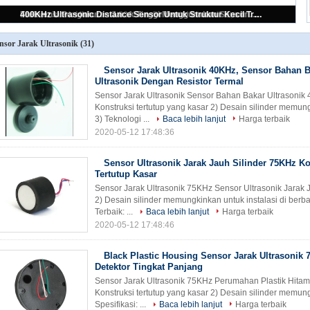
Sensor Jarak Ultrasonik 75KHz Hitam, Sensor Bahan Bakar Ultrasonik Penutup Ganda
nsor Jarak Ultrasonik
(31)
Sensor Jarak Ultrasonik 40KHz, Sensor Bahan 
Ultrasonik Dengan Resistor Termal
Sensor Jarak Ultrasonik Sensor Bahan Bakar Ultrasonik 
Konstruksi tertutup yang kasar 2) Desain silinder memung
3) Teknologi ...
Baca lebih lanjut
Harga terbaik
2020-05-12 17:48:36
Sensor Ultrasonik Jarak Jauh Silinder 75KHz Ko
Tertutup Kasar
Sensor Jarak Ultrasonik 75KHz Sensor Ultrasonik Jarak Ja
2) Desain silinder memungkinkan untuk instalasi di berba
Terbaik: ...
Baca lebih lanjut
Harga terbaik
2020-05-12 17:48:46
Black Plastic Housing Sensor Jarak Ultrasonik
Detektor Tingkat Panjang
Sensor Jarak Ultrasonik 75KHz Perumahan Plastik Hitam U
Konstruksi tertutup yang kasar 2) Desain silinder memung
Spesifikasi: ...
Baca lebih lanjut
Harga terbaik