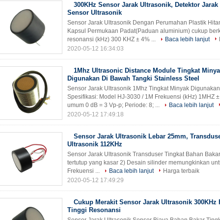
300KHz Sensor Jarak Ultrasonik, Detektor Jar
Sensor Ultrasonik
Sensor Jarak Ultrasonik Dengan Perumahan Plastik Hitam
Kapsul Permukaan Padat(Paduan aluminium) cukup ber
resonansi (kHz) 300 KHZ ± 4% ...
Baca lebih lanjut
2020-05-12 16:34:03
1Mhz Ultrasonic Distance Module Tingkat Miny
Digunakan Di Bawah Tangki Stainless Steel
Sensor Jarak Ultrasonik 1Mhz Tingkat Minyak Digunakan
Spesifikasi: Model HJ-3030 / 1M Frekuensi (kHz) 1MHZ ±
umum 0 dB = 3 Vp-p; Periode: 8; ...
Baca lebih lanjut
2020-05-12 17:49:18
Sensor Jarak Ultrasonik Lebar 25mm, Transduse
Ultrasonik 112KHz
Sensor Jarak Ultrasonik Transduser Tingkat Bahan Bakar 
tertutup yang kasar 2) Desain silinder memungkinkan untuk
Frekuensi ...
Baca lebih lanjut
Harga terbaik
2020-05-12 17:49:29
Cukup Merakit Sensor Jarak Ultrasonik 300KHz 
Tinggi Resonansi