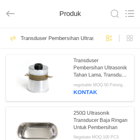
Shenzhen
Yujies
Technology
Co.,
Produk
Ltd..
All
Rights
Reserved.
RUMAH
60
Transduser Pembersihan Ultrasonik
PZT Ultrasonik
PRODUK
Transduser
Transduser
Pembersihan Ultrasonik
TENTANG
Tahan Lama, Transduser
KAMI
Ultrasonik 60W 40 Khz
negotiable MOQ:50 Potongan / potongan
KONTAK
41
TUR
Transduser
PABRIK
250Ω Ultrasonik
Transducer Baja Ringan
Ultrasonik Medis
Untuk Pembersihan
KONTROL
Negotiate MOQ:100 PCS