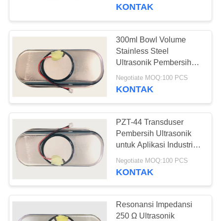
KUALITAS
KONTAK
HUBUNGI
300ml Bowl Volume
22
KAMI
Stainless Steel
Transduser
Ultrasonik Pembersihan
Transducer dengan 3-
PERMINTAAN
Pembersihan
Negotiate MOQ:100 PCS
48V Supply Voltage
KONTAK
PENAWARAN
Ultrasonik
PZT-44 Transduser
SITEMAP
Pembersih Ultrasonik
untuk Aplikasi Industri
28
pada Frekuensi
PRIVACY
Negotiate MOQ:100 PCS
Sensor Tingkat
Resonansi 49kHz±5%
KONTAK
POLICY
Ultrasonik
Resonansi Impedansi
250 Ω Ultrasonik