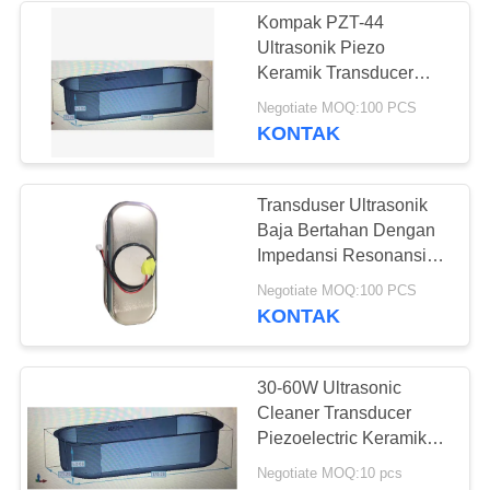
Kompak PZT-44
Ultrasonik Piezo
21
Keramik Transducer
137.5G 30-60W
Negotiate MOQ:100 PCS
Disk piezoelektrik
KONTAK
Transduser Ultrasonik
Baja Bertahan Dengan
Impedansi Resonansi
250 Ω
23
Negotiate MOQ:100 PCS
KONTAK
Tube piezoelektrik
30-60W Ultrasonic
Cleaner Transducer
Piezoelectric Keramik
Unsur Untuk
Negotiate MOQ:10 pcs
Pembersihan