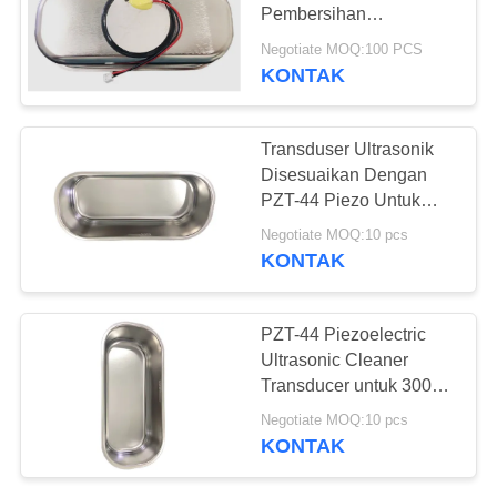
Pembersihan
Transducer untuk 300ml
Negotiate MOQ:100 PCS
Bowl Volume
KONTAK
10
PZT Powder
Transduser Ultrasonik
Disesuaikan Dengan
PZT-44 Piezo Untuk
Pembersihan Industri
Negotiate MOQ:10 pcs
KONTAK
27
PZT-44 Piezoelectric
Ultrasonic Cleaner
Piezo Ring
Transducer untuk 300ml
Stainless Steel Vessel
Negotiate MOQ:10 pcs
KONTAK