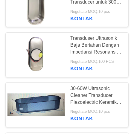
Transducer untuk 300ml
10
Stainless Steel Vessel
Negotiate MOQ:10 pcs
Transduser Kavitasi
KONTAK
Ultrasonik
Transduser Ultrasonik
Baja Bertahan Dengan
Impedansi Resonansi
250 Ω
Negotiate MOQ:100 PCS
KONTAK
31
Sensor Jarak
30-60W Ultrasonic
Ultrasonik
Cleaner Transducer
Piezoelectric Keramik
Unsur Untuk
Negotiate MOQ:10 pcs
Pembersihan
KONTAK
Profesional
12