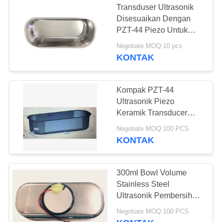
Transduser Ultrasonik
Sensor Ultrasonik
Disesuaikan Dengan
PZT-44 Piezo Untuk
Bawah Air
Pembersihan Industri
Negotiate MOQ:10 pcs
KONTAK
Kompak PZT-44
Ultrasonik Piezo
10
Keramik Transducer
Transduser
137.5G 30-60W
Negotiate MOQ:100 PCS
KONTAK
Pengelasan
Ultrasonik
300ml Bowl Volume
Stainless Steel
Ultrasonik Pembersihan
Transducer dengan 3-
15
Negotiate MOQ:100 PCS
48V Supply Voltage