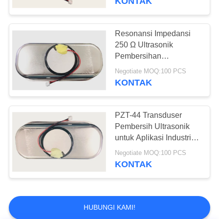
KONTAK
Ultrasonik Flow
Meter Transduser
Resonansi Impedansi
250 Ω Ultrasonik
Pembersihan
Transducer untuk 300ml
Negotiate MOQ:100 PCS
Bowl Volume
KONTAK
9
Transduser Gas
PZT-44 Transduser
Pembersih Ultrasonik
Ultrasonik
untuk Aplikasi Industri
pada Frekuensi
Negotiate MOQ:100 PCS
Resonansi 49kHz±5%
KONTAK
0
HUBUNGI KAMI!