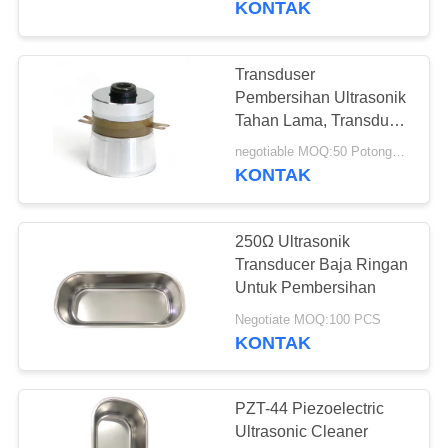
KONTAK
Profesional
22
Keramik
Transduser
Pembersihan Ultrasonik
piezoelektrik
Tahan Lama, Transduser
Ultrasonik 60W 40 Khz
negotiable MOQ:50 Potongan / potongan
KONTAK
250Ω Ultrasonik
10
Transducer Baja Ringan
Sensor Gelembung
Untuk Pembersihan
Ultrasonik
Negotiate MOQ:100 PCS
KONTAK
PZT-44 Piezoelectric
Ultrasonic Cleaner