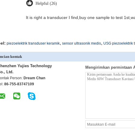
Helpful (26)
It is right a transducer I find,buy one sample to test 1st,
,
,
el:
piezoelektrik transduser keramik
sensor ultrasonik medis
USG piezoelektrik 
ncian kontak
henzhen Yujies Technology
Mengirimkan permintaan 
o., Ltd.
ontak Person:
Dream Chan
el:
86-755-83747109