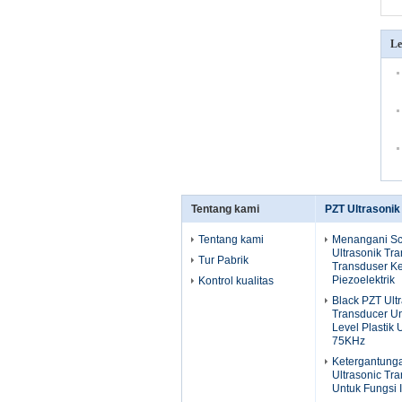
Le
Tentang kami
PZT Ultrasonik
Tentang kami
Menangani Sc
Ultrasonik Tra
Tur Pabrik
Transduser K
Piezoelektrik
Kontrol kualitas
Black PZT Ult
Transducer U
Level Plastik 
75KHz
Ketergantunga
Ultrasonic Tr
Untuk Fungsi 