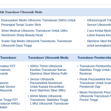
bih Transduser Ultrasonik Medis
Disesuaikan Medis Ultrasonic Transduser 34Khz Untuk
Ultrasonografi Tr
Perangkat Terapi Scaler Stick
Sensor Ultrasoni
Silver Medical Ultrasonic Transducer Untuk 1Mhz
2 pcs Kristal Med
Aluminium Sharp Beauty Head
Lebar Kepala Kec
Scaler Gigi Medis Ultrasonik Transduser, Transduser
Stainless Steel fr
Ultrasonik Daya Tinggi
untuk perangkat k
 Transduser
Transduser Ultrasonik Medis
Transduser Pembersiha
rubber PZT
35Khz 70mm Ultrasonik
Transduser Pembersiha
nsduser,
Kavitasi Transduser Bahan
Stabilitas Tinggi Untuk 
eramik
Stainless Steel Warna Putih
Restoran
Sensor Ultrasonik
Perak Piezoelektrik Ke
rasonic
Piezoelektrik Aluminium
Transduser Untuk Scale
ntuk Sensor
Untuk Kepala Kecantikan
Pembersih Gigi
Ultrasonik
Kecil Stainless Steel 3Mhz
Mesin Pembersih Piez
40mm Medis Ultrasonik
Ultrasonik Transduser
n Tinggi PZT
Transduser, Stabilitas Tinggi
Presisi Tinggi
ansducer 64Khz
1 Mhz Ultrasonik Transduser
Ikatan