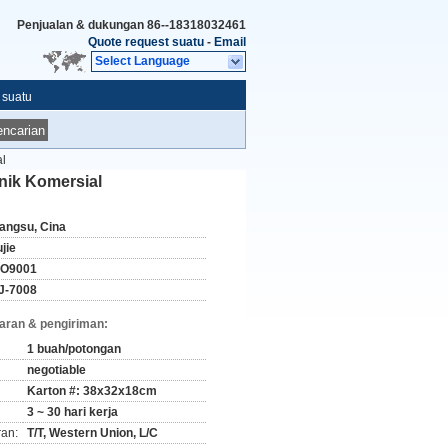
Penjualan & dukungan
86--18318032461
Quote request suatu
-
Email
Select Language
 suatu
ncarian
al
nik Komersial
iangsu, Cina
jie
SO9001
J-7008
aran & pengiriman:
1 buah/potongan
negotiable
Karton #: 38x32x18cm
3 ~ 30 hari kerja
ran:
T/T, Western Union, L/C