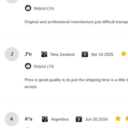
Helpful (16)
Original and professional manufacture,just difficult transpor
J
J*n
New Zealand
Apr 16.2025
Helpful (19)
Price is good,quality is ok,just the shipping time is a little bi
accept.
A
A*a
Argentina
Jun 20.2024