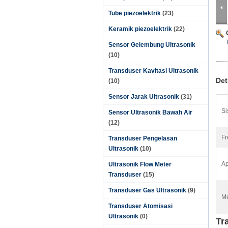
Tube piezoelektrik
(23)
Keramik piezoelektrik
(22)
Sensor Gelembung Ultrasonik
(10)
Transduser Kavitasi Ultrasonik
Det
(10)
Sensor Jarak Ultrasonik
(31)
Si
Sensor Ultrasonik Bawah Air
(12)
Fr
Transduser Pengelasan
Ultrasonik
(10)
Ap
Ultrasonik Flow Meter
Transduser
(15)
Transduser Gas Ultrasonik
(9)
Me
Transduser Atomisasi
Ultrasonik
(0)
Tr