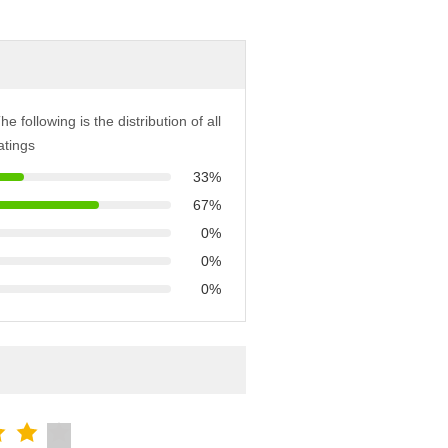
he following is the distribution of all
atings
33%
67%
0%
0%
0%