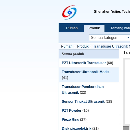
Shenzhen Yujies Tech
Rumah
Produk
Tentang kam
Rumah
Produk
Transduser Ultrasonik
Tra
Semua produk
PZT Ultrasonik Transduser
(60)
Transduser Ultrasonik Medis
(41)
Transduser Pembersihan
Ultrasonik
(22)
Sensor Tingkat Ultrasonik
(28)
PZT Powder
(10)
Piezo Ring
(27)
Disk piezoelektrik
(21)