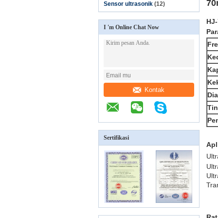
70
Sensor ultrasonik
(12)
HJ-
I 'm Online Chat Now
Par
Fre
Ke
Kap
Ke
Kontak
Dia
Tin
Pe
Sertifikasi
Apl
Ult
Ult
Ult
Tra
Rat