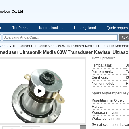
nology Co, Ltd
i
Tur Pabrik
Kontrol kualitas
Hubungi kami
Quote request
Pe
 Medis
Transduser Ultrasonik Medis 60W Transduser Kavitasi Ultrasonik Komersi
nsduser Ultrasonik Medis 60W Transduser Kavitasi Ultraso
Detail produk:
Tempat asal:
J
Nama merek:
Yu
Sertifikasi:
I
Nomor model:
H
Syarat-syarat pembay
Kuantitas min Order:
Harga:
Kemasan rincian:
Waktu pengiriman:
Syarat-syarat pembaya