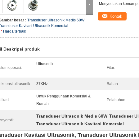
Menyediakan kemampu
Kontak
Gambar besar :
Transduser Ultrasonik Medis 60W
Transduser Kavitasi Ultrasonik Komersial
Harga terbaik
il Deskripsi produk
Ultrasonik
stem operasi:
Fitur:
ekuensi ultrasonik:
37KHz
Bahan:
Untuk Penggunaan Komersial &
likasi:
Pelabuhan:
Rumah
Transduser Ultrasonik Medis 60W
Transduser Ul
,
nyoroti:
Transduser Ultrasonik Kavitasi Komersial
ansduser Kavitasi Ultrasonik, Transduser Ultrasoni