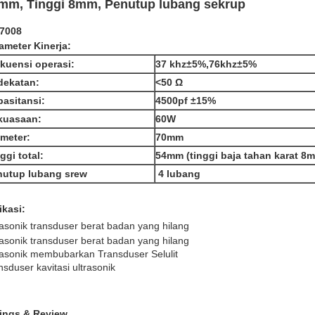
mm, Tinggi 8mm, Penutup lubang sekrup
7008
ameter Kinerja:
kuensi operasi:
37 khz±5%,76khz±5%
dekatan:
<50 Ω
asitansi:
4500pf ±15%
kuasaan:
60W
meter:
70mm
ggi total:
54mm (tinggi baja tahan karat 8
nutup lubang srew
4 lubang
ikasi:
rasonik transduser berat badan yang hilang
rasonik transduser berat badan yang hilang
rasonik membubarkan Transduser Selulit
nsduser kavitasi ultrasonik
ings & Review