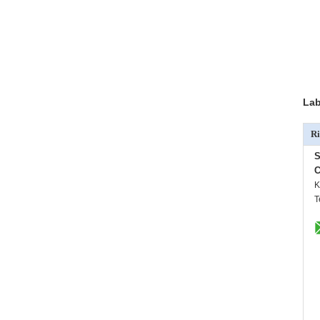
Lab
Ri
S
C
K
T