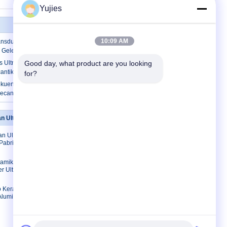
Yujies
10:09 AM
ansduser Piezoelektrik Medis Untuk
k Gelembung Plastik
is Ultrasonik Piezo Transduser Untuk
Good day, what product are you looking 
antikan Scrubber
for?
ekuensi tinggi transduser piezoelektrik
ecantikan wajah ultrasonik
n Ultrasonik
Hubungi kami
n Ultrasonik
Hubungi kami
Pabrik /
Permintaan
Penawaran
ramik
E-Mail
r Ultrasonik
Peta Situs
o Keramik
Situs Seluler
 Aluminium