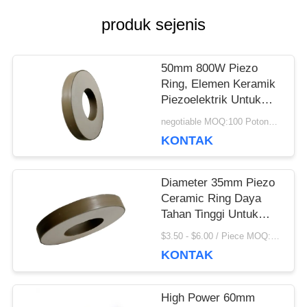
produk sejenis
PRIVACY
POLICY
50mm 800W Piezo
Ring, Elemen Keramik
Piezoelektrik Untuk
Mesin Topeng
negotiable MOQ:100 Potongan / potongan
KONTAK
Diameter 35mm Piezo
Ceramic Ring Daya
Tahan Tinggi Untuk
Membersihkan
$3.50 - $6.00 / Piece MOQ:100 Potongan / potongan
Transduser
KONTAK
High Power 60mm