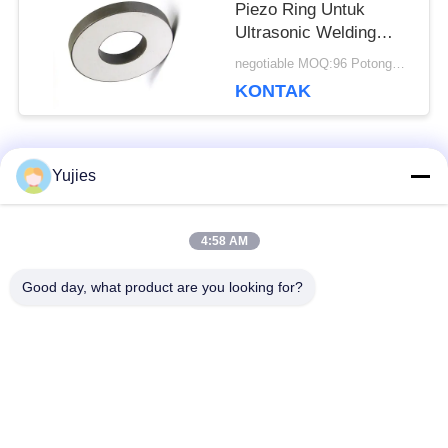
Piezo Ring Untuk
Ultrasonic Welding
Drilling Machine
negotiable MOQ:96 Potongan / potongan
KONTAK
Bad Request
Yujies
Semua
4:58 AM
PZT Ultrasonik
Transduser
Transduser
Ultrasonik Medis
Good day, what product are you looking for?
Transduser
Sensor Tingkat
Pembersihan
Ultrasonik
Ultrasonik
PZT Powder
Piezo Ring