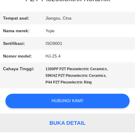
KONTROL
Tempat asal:
Jiangsu, Cina
KUALITAS
Nama merek:
Yujie
Sertifikasi:
ISO9001
HUBUNGI
Nomor model:
HJ-25.4
KAMI
Cahaya Tinggi:
,
1300PF PZT Piezoelectric Ceramics
,
59KHZ PZT Piezoelectric Ceramics
P44 PZT Piezoelectric Ring
PERMINTAAN
PENAWARAN
HUBUNGI KAMI!
SITEMAP
BUKA DETAIL