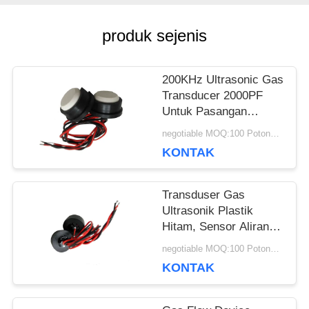
PRIVACY
produk sejenis
POLICY
200KHz Ultrasonic Gas
Transducer 2000PF
Untuk Pasangan
Menggunakan
negotiable MOQ:100 Potongan / potongan
Perangkat Aliran Gas
KONTAK
Transduser Gas
Ultrasonik Plastik
Hitam, Sensor Aliran
Gas Ultrasonik 200KHz
negotiable MOQ:100 Potongan / potongan
KONTAK