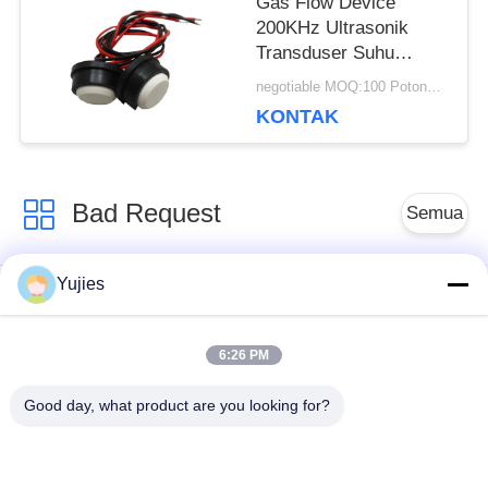
Gas Flow Device
200KHz Ultrasonik
Transduser Suhu
Operasional Lebar
negotiable MOQ:100 Potongan / potongan
KONTAK
Bad Request
Semua
Yujies
PZT Ultrasonik
Transduser
Transduser
Ultrasonik Medis
6:26 PM
Transduser
Sensor Tingkat
Good day, what product are you looking for?
Pembersihan
Ultrasonik
Ultrasonik