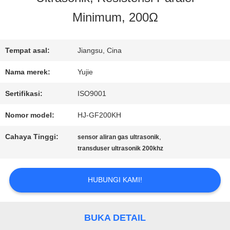
Minimum, 200Ω
KONTROL
KUALITAS
Tempat asal:
Jiangsu, Cina
Nama merek:
Yujie
HUBUNGI
Sertifikasi:
ISO9001
KAMI
Nomor model:
HJ-GF200KH
Cahaya Tinggi:
,
sensor aliran gas ultrasonik
PERMINTAAN
transduser ultrasonik 200khz
PENAWARAN
HUBUNGI KAMI!
SITEMAP
BUKA DETAIL