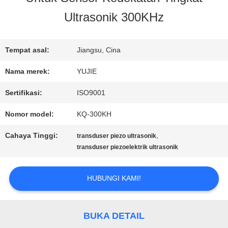
Ultrasonik 300KHz
KONTROL
KUALITAS
Tempat asal:
Jiangsu, Cina
Nama merek:
YUJIE
HUBUNGI
Sertifikasi:
ISO9001
KAMI
Nomor model:
KQ-300KH
Cahaya Tinggi:
,
transduser piezo ultrasonik
PERMINTAAN
transduser piezoelektrik ultrasonik
PENAWARAN
HUBUNGI KAMI!
SITEMAP
BUKA DETAIL