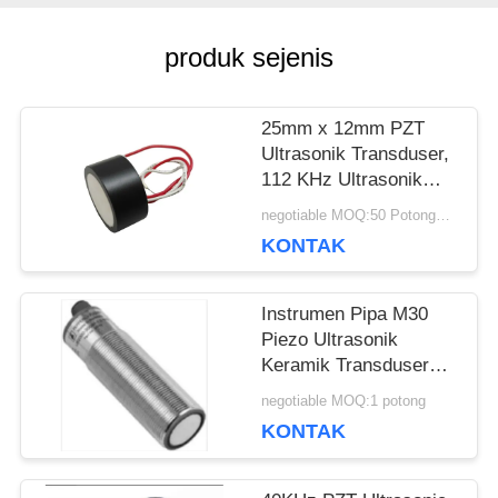
PRIVACY
produk sejenis
POLICY
25mm x 12mm PZT
Ultrasonik Transduser,
112 KHz Ultrasonik
Piezoelektrik
negotiable MOQ:50 Potongan / potongan
Transduser
KONTAK
Instrumen Pipa M30
Piezo Ultrasonik
Keramik Transduser
Untuk Level Meter
negotiable MOQ:1 potong
KONTAK