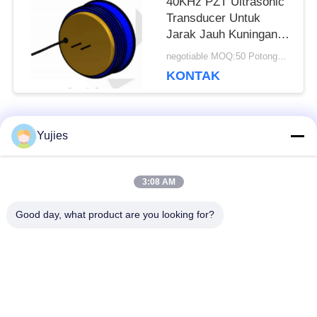
40KHz PZT Ultrasonic
Transducer Untuk
Jarak Jauh Kuningan
Housing Level Sensor
negotiable MOQ:50 Potongan / potongan
KONTAK
Bad Request
Yujies
Semua
3:08 AM
PZT Ultrasonik
Transduser
Transduser
Ultrasonik Medis
Good day, what product are you looking for?
Transduser
Sensor Tingkat
Pembersihan
Ultrasonik
Ultrasonik