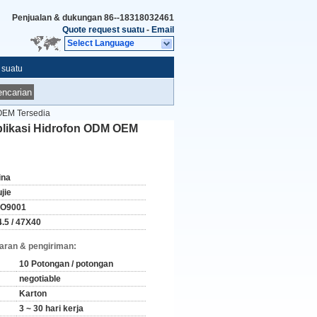
Penjualan & dukungan
86--18318032461
Quote request suatu
-
Email
Select Language
 suatu
ncarian
 OEM Tersedia
plikasi Hidrofon ODM OEM
ina
jie
SO9001
4.5 / 47X40
aran & pengiriman:
10 Potongan / potongan
negotiable
Karton
3 ~ 30 hari kerja