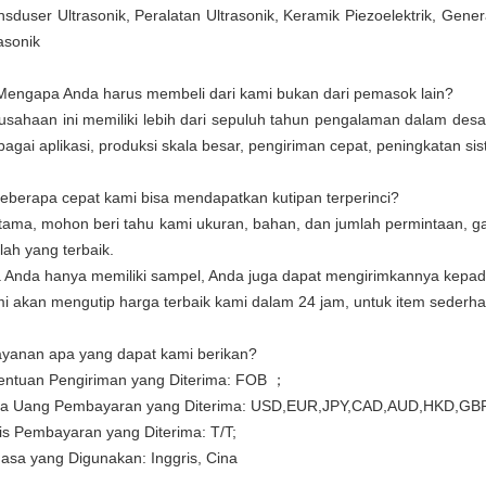
nsduser Ultrasonik, Peralatan Ultrasonik, Keramik Piezoelektrik, Gene
rasonik
Mengapa Anda harus membeli dari kami bukan dari pemasok lain?
usahaan ini memiliki lebih dari sepuluh tahun pengalaman dalam des
bagai aplikasi, produksi skala besar, pengiriman cepat, peningkatan sis
Seberapa cepat kami bisa mendapatkan kutipan terperinci?
tama, mohon beri tahu kami ukuran, bahan, dan jumlah permintaan, g
lah yang terbaik.
a Anda hanya memiliki sampel, Anda juga dapat mengirimkannya kepad
i akan mengutip harga terbaik kami dalam 24 jam, untuk item sederh
layanan apa yang dapat kami berikan?
entuan Pengiriman yang Diterima: FOB ；
a Uang Pembayaran yang Diterima: USD,EUR,JPY,CAD,AUD,HKD,GB
is Pembayaran yang Diterima: T/T;
asa yang Digunakan: Inggris, Cina