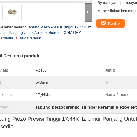
Syarat-syarat pembaya
Menyediakan kemampu
Kontak
Gambar besar :
Tabung Piezo Presisi Tinggi 17.44KHz
Umur Panjang Untuk Aplikasi Hidrofon ODM OEM
Tersedia
Harga terbaik
il Deskripsi produk
han:
PZT51
Jenis:
.:
54,5mm
Th.:
ekuensi:
17,44khz
Nama Produk:
tabung piezoceramic
silinder keramik piezoelekt
nyoroti:
,
bung Piezo Presisi Tinggi 17.44KHz Umur Panjang Unt
rsedia