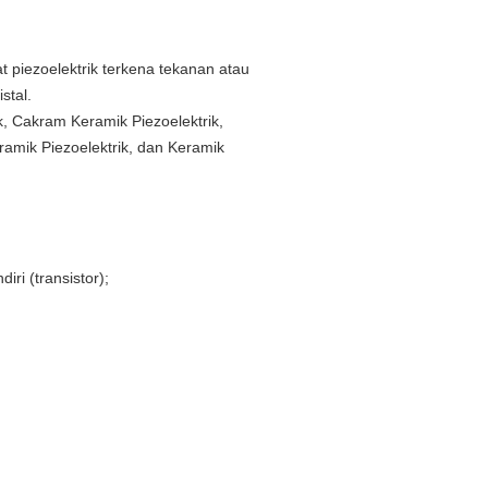
fat piezoelektrik terkena tekanan atau
stal.
ik, Cakram Keramik Piezoelektrik,
eramik Piezoelektrik, dan Keramik
ri (transistor);