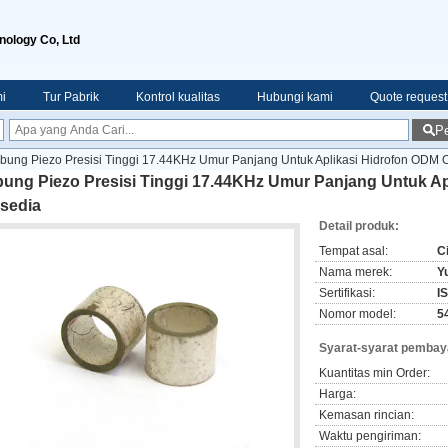
nology Co, Ltd
i
Tur Pabrik
Kontrol kualitas
Hubungi kami
Quote request
Pe
bung Piezo Presisi Tinggi 17.44KHz Umur Panjang Untuk Aplikasi Hidrofon ODM
bung Piezo Presisi Tinggi 17.44KHz Umur Panjang Untuk A
rsedia
Detail produk:
Tempat asal:
C
Nama merek:
Yu
Sertifikasi:
I
Nomor model:
5
Syarat-syarat pembay
Kuantitas min Order:
Harga:
Kemasan rincian:
Waktu pengiriman: