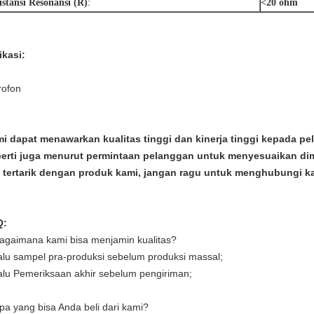
:
istansi Resonansi (R)
<20 ohm
ikasi:
rofon
i dapat menawarkan kualitas tinggi dan kinerja tinggi kepada pe
erti juga menurut permintaan pelanggan untuk menyesuaikan di
a tertarik dengan produk kami, jangan ragu untuk menghubungi k
Q:
bagaimana kami bisa menjamin kualitas?
alu sampel pra-produksi sebelum produksi massal;
alu Pemeriksaan akhir sebelum pengiriman;
apa yang bisa Anda beli dari kami?