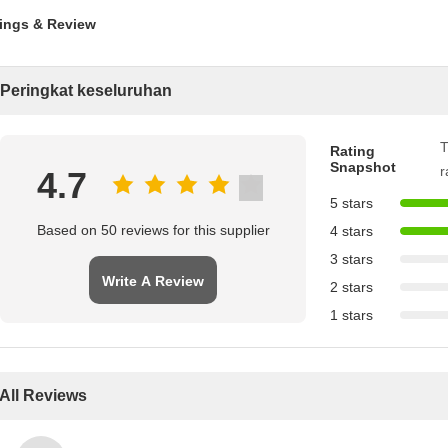
ings & Review
Peringkat keseluruhan
T
Rating
Snapshot
r
4.7
5 stars
Based on 50 reviews for this supplier
4 stars
3 stars
Write A Review
2 stars
1 stars
All Reviews