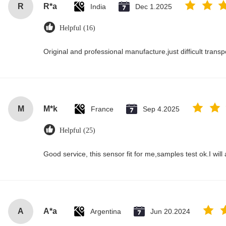
R
R*a
India
Dec 1.2025
Helpful (16)
Original and professional manufacture,just difficult transpor
M
M*k
France
Sep 4.2025
Helpful (25)
Good service, this sensor fit for me,samples test ok.I wil
A
A*a
Argentina
Jun 20.2024