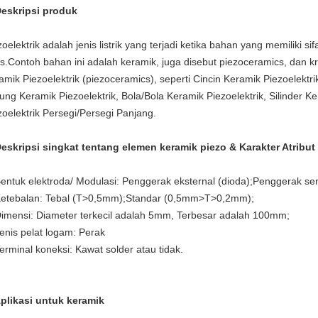
Deskripsi produk
zoelektrik adalah jenis listrik yang terjadi ketika bahan yang memiliki si
es.Contoh bahan ini adalah keramik, juga disebut piezoceramics, dan kri
amik Piezoelektrik (piezoceramics), seperti Cincin Keramik Piezoelektr
ung Keramik Piezoelektrik, Bola/Bola Keramik Piezoelektrik, Silinder K
zoelektrik Persegi/Persegi Panjang.
Deskripsi singkat tentang elemen keramik piezo & Karakter Atribut
Bentuk elektroda/ Modulasi: Penggerak eksternal (dioda);Penggerak sendi
Ketebalan: Tebal (T>0,5mm);Standar (0,5mm>T>0,2mm);
Dimensi: Diameter terkecil adalah 5mm, Terbesar adalah 100mm;
Jenis pelat logam: Perak
Terminal koneksi: Kawat solder atau tidak.
Aplikasi untuk keramik