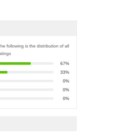
he following is the distribution of all
atings
67%
33%
0%
0%
0%