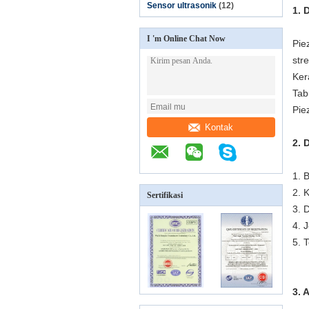
Sensor ultrasonik
(12)
1. 
I 'm Online Chat Now
Pie
str
Ker
Tab
Pie
Kontak
2. 
1. 
2. 
Sertifikasi
3. 
4. 
5. 
3. 