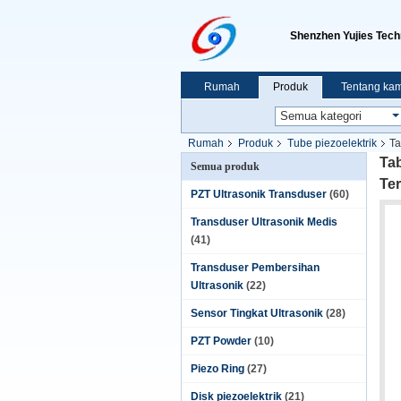
Shenzhen Yujies Tech
Rumah
Produk
Tentang kam
Rumah
Produk
Tube piezoelektrik
Ta
Ta
Semua produk
Te
PZT Ultrasonik Transduser
(60)
Transduser Ultrasonik Medis
(41)
Transduser Pembersihan
Ultrasonik
(22)
Sensor Tingkat Ultrasonik
(28)
PZT Powder
(10)
Piezo Ring
(27)
Disk piezoelektrik
(21)