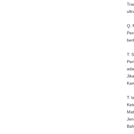
Tra
ult
Q: 
Per
ber
T: 
Per
ada
Jik
Kam
T: 
Ket
Mat
Jen
Bah