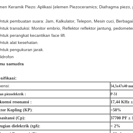
men Keramik Piezo: Aplikasi (elemen Piezoceramics; Diafragma piezo, p
Untuk pembuatan suara: Jam, Kalkulator, Telepon, Mesin cuci, Berbagai 
Untuk transduksi: Monitor embrio, Reflektor reflektor jantung, pedomete
Untuk perangkat kecantikan face lift.
Untuk alat kesehatan.
Untuk pengukuran jarak.
Hidrofon
lmu samudra
sifikasi:
ensi:
54,5x47x40 m
n piezoelektrik :
P-51
kuensi resonansi :
17,44 KHz 
:
tor Kopling (KP)
>50%
asitansi (Cp):
37700 PF ±
ugian dielektrik (tgδ):
< 2%