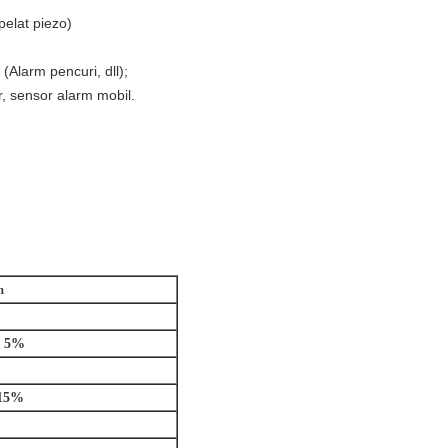
elat piezo)
(Alarm pencuri, dll);
r, sensor alarm mobil.
m
± 5%
 15%