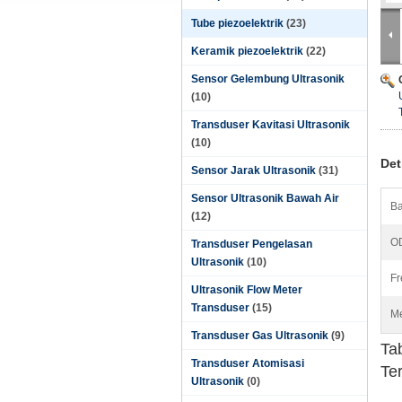
Tube piezoelektrik
(23)
Keramik piezoelektrik
(22)
Sensor Gelembung Ultrasonik
(10)
Transduser Kavitasi Ultrasonik
(10)
Det
Sensor Jarak Ultrasonik
(31)
Sensor Ultrasonik Bawah Air
Ba
(12)
OD
Transduser Pengelasan
Ultrasonik
(10)
Fr
Ultrasonik Flow Meter
Transduser
(15)
Me
Transduser Gas Ultrasonik
(9)
Ta
Transduser Atomisasi
Te
Ultrasonik
(0)