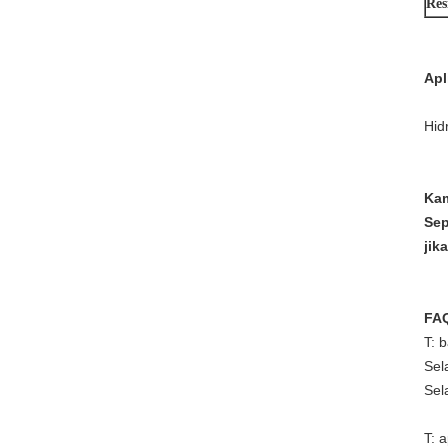
Res
Apl
Hid
Kam
Sep
jik
FA
T: 
Sel
Sel
T: 