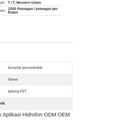
ran:
T / T, Western Union
1000 Potongan / potongan per
an:
Bulan
Keramik piezoelektrik
40mm
tabung PZT
rik
uk Aplikasi Hidrofon ODM OEM