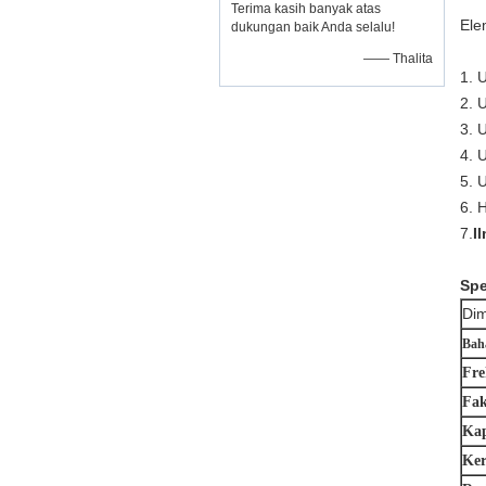
Terima kasih banyak atas
Ele
dukungan baik Anda selalu!
—— Thalita
1. 
2. 
3. 
4. 
5. 
6. 
7.
I
Spe
Dim
Baha
Fre
Fak
Kap
Ker